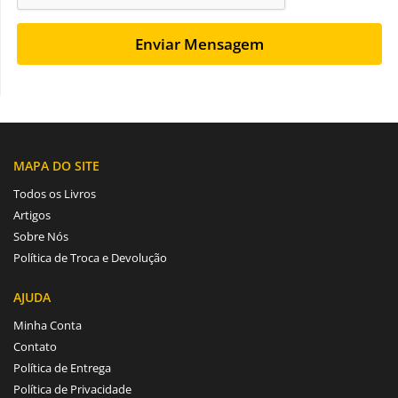
Enviar Mensagem
A
l
t
e
MAPA DO SITE
r
Todos os Livros
n
Artigos
a
Sobre Nós
t
Política de Troca e Devolução
i
v
AJUDA
e
Minha Conta
:
Contato
Política de Entrega
Política de Privacidade