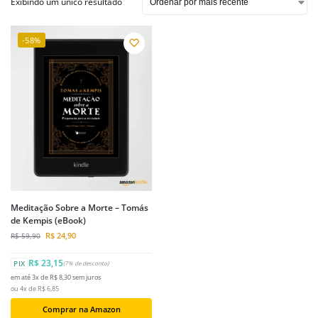
Exibindo um único resultado
-58%
Meditação Sobre a Morte – Tomás
de Kempis (eBook)
R$
24,90
R$
59,90
R$ 23,15
PIX
(7% de desconto)
em até 3x de R$ 8,30 sem juros
ou 4x de R$ 6,85
Comprar na Amazon