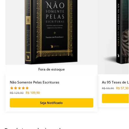
Fora de estoque
Não Somente Pelas Escrituras
As 95 Teses de 
R$
57,30
R$
59,90
R$
109,90
R$
129,90
Seja Notificado