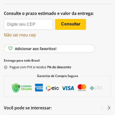
A
l
Consulte o prazo estimado e valor da entrega:
t
e
Consultar
r
n
Não sei meu cep
a
t
i
Adicionar aos favoritos!
v
e
Entrega para todo Brasil
:
Pague com PIX e receba
7% de desconto
Garantia de Compra Segura
Você pode se interessar: