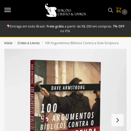
0
Entrega em todo Brasil.
Frete grátis
a partir de R$ 200 em compras.
7% OFF
no PIX.
Início
Cristo e Livros
100 Argumentos Bíblicos Contra a Sola Scriptura
/
/