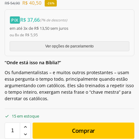
R$
40,50
R$
54,90
-26%
R$ 37,66
PIX
(7% de desconto)
em até 3x de R$ 13,50 sem juros
ou 8x de R$ 5,95
Ver opções de parcelamento
“Onde está isso na Bíblia?”
Os fundamentalistas – e muitos outros protestantes – usam
essa pergunta o tempo todo, principalmente quando estão
argumentando com católicos. Eles são treinados a repetir isso
o tempo inteiro, enxergam nesta frase o “chave mestra” para
derrotar os católicos.
15 em estoque
Comprar